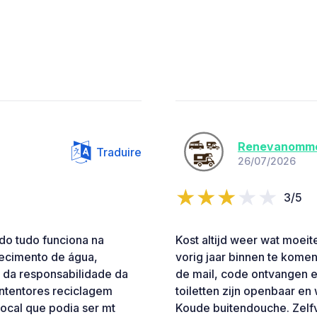
Renevanomm
Traduire
26/07/2026
3/5
lado tudo funciona na
Kost altijd weer wat moeit
ecimento de água,
vorig jaar binnen te komen
 da responsabilidade da
de mail, code ontvangen et
ntentores reciclagem
toiletten zijn openbaar en
ocal que podia ser mt
Koude buitendouche. Zelfv