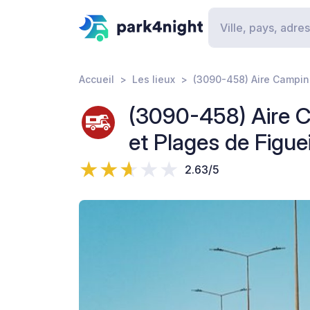
Accueil
Les lieux
(3090-458) Aire Camping
(3090-458) Aire C
et Plages de Figue
2.63/5