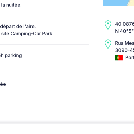
la nuitée.
40.0876,
départ de l'aire.
N 40°5’
e site Camping-Car Park.
Rua Mes
3090-45
 5h parking
Por
née