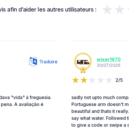
★★
s afin d’aider les autres utilisateurs :
wixer1970
Traduire
30/07/2026
2/5
dava "vida" à freguesia.
sadly not upto much compar
 pena. A avaliação é
Portuguese arm doesn't mai
beautiful and thats it real
say what water. Followed t
to give a code or swipe a c