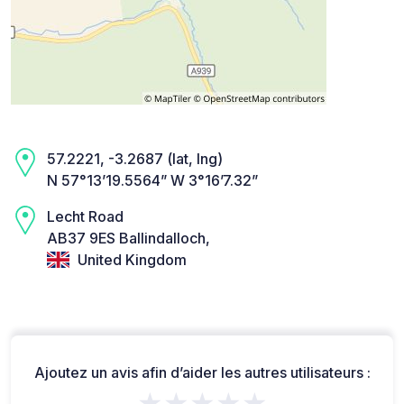
57.2221, -3.2687 (lat, lng)
N 57°13’19.5564” W 3°16’7.32”
Lecht Road
AB37 9ES Ballindalloch,
United Kingdom
Ajoutez un avis afin d’aider les autres utilisateurs :
★★★★★