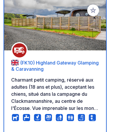
Ajouter à vos favori
(FK10) Highland Gateway Glamping
& Caravanning
Charmant petit camping, réservé aux
adultes (18 ans et plus), acceptant les
chiens, situé dans la campagne du
Clackmannanshire, au centre de
l'Écosse. Vue imprenable sur les monts
Ochil et les terres agricoles. Nos 8
grands emplacements en dur sont
ouverts toute l'année (sauf en janvier)