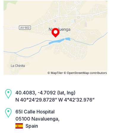
40.4083, -4.7092 (lat, lng)
N 40°24’29.8728” W 4°42’32.976”
65I Calle Hospital
05100 Navaluenga,
Spain