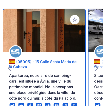
Ajouter à vos favori
(05005) - 15 Calle Santa Maria de
(2
la Cabeza
Oeste
Aparkarea, notre aire de camping-
Situé 
cars, est située à Ávila, une ville du
desser
patrimoine mondial. Nous occupons
Oeste 
une place privilégiée dans la ville, du
découv
côté nord du mur, à côté du Palacio de
confor
Congresos. Depuis le parking, vous
tout c