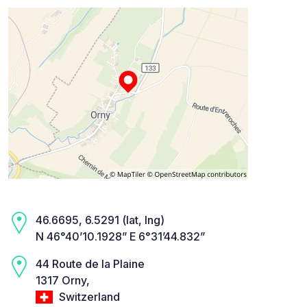
46.6695, 6.5291 (lat, lng)
N 46°40’10.1928” E 6°31’44.832”
44 Route de la Plaine
1317 Orny,
Switzerland