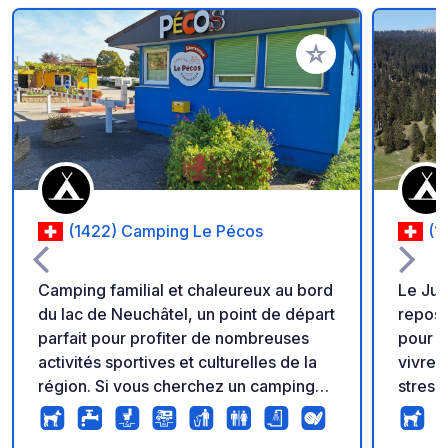
Ajouter à vos favori
(1422) Camping Le Pécos
(1
Camping familial et chaleureux au bord
Le Jur
du lac de Neuchâtel, un point de départ
reposa
parfait pour profiter de nombreuses
pour v
activités sportives et culturelles de la
vivrez 
région. Si vous cherchez un camping
stress
familial et chaleureux au bord du lac de
y accu
Neuchâtel, le camping du Pécos est fait
mètres