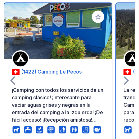
Añadir a tus favorito
(1422) Camping Le Pécos
(1
¡Camping con todos los servicios de un
La reg
camping clásico! ¡Interesante para
tranqu
vaciar aguas grises y negras en la
Campin
entrada del camping a la izquierda! ¡De
para u
fácil acceso! ¡Recepción amistosa!
recone
¡Para simplemente drenar el agua,
estrés
debe hacerlo durante el horario de
bienve