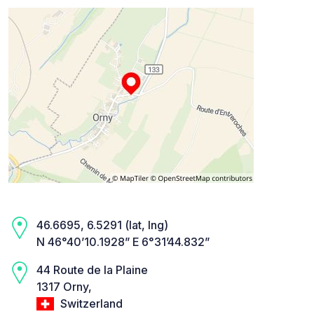
46.6695, 6.5291 (lat, lng)
N 46°40’10.1928” E 6°31’44.832”
44 Route de la Plaine
1317 Orny,
Switzerland