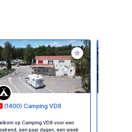
favorieten
Voeg toe aan je favorieten
(1400) Camping VD8
(74140
elkom op Camping VD8 voor een
Op een prac
eekend, een paar dagen, een week
hectare met