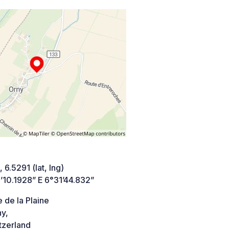
 6.5291 (lat, lng)
’10.1928” E 6°31’44.832”
 de la Plaine
ny,
tzerland