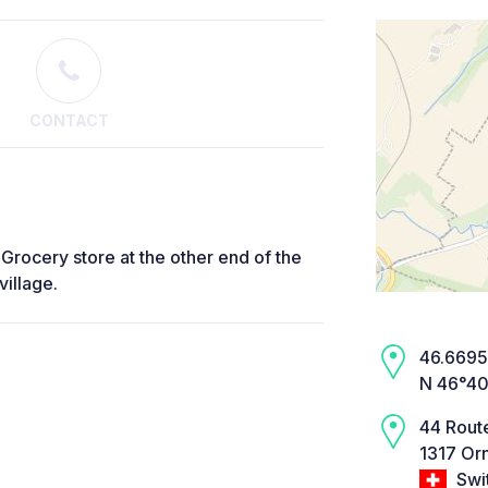
CONTACT
. Grocery store at the other end of the
village.
46.6695,
N 46°40
44 Route
1317 Or
Swi