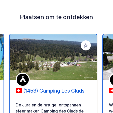
Plaatsen om te ontdekken
oe aan je favorieten
Voeg toe aan je 
(1453) Camping Les Cluds
De Jura en de rustige, ontspannen
W
sfeer maken Camping des Cluds de
w