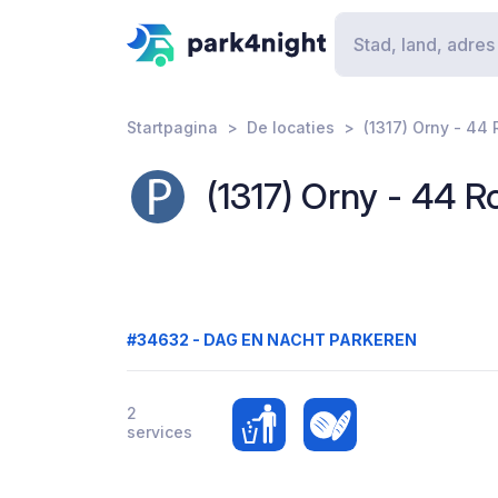
Startpagina
De locaties
(1317) Orny - 44 
(1317) Orny - 44 R
#34632 - DAG EN NACHT PARKEREN
2
services