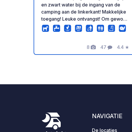
en zwart water bij de ingang van de
camping aan de linkerkant! Makkelijke
toegang! Leuke ontvangst! Om gewoon
het water te legen is het noodzakelijk
om de receptie van de camping te
openen! Geen verblijfsverplichting en
max 1u!
8
47
4.4
★
Foto's
Commentaren
Beoord
NAVIGATIE
De locaties