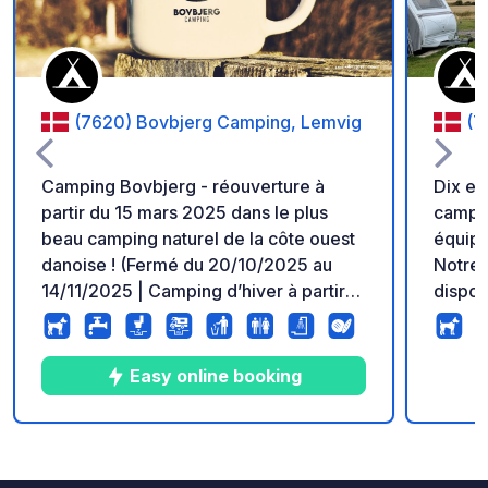
(7620) Bovbjerg Camping, Lemvig
(7
Camping Bovbjerg - réouverture à
Dix e
partir du 15 mars 2025 dans le plus
campin
beau camping naturel de la côte ouest
équipé
danoise ! (Fermé du 20/10/2025 au
Notre 
14/11/2025 | Camping d’hiver à partir
dispose
du 15/11/2025) Bienvenue au camping
blocs 
Bovbjerg – votre camping sur la côte
ouest du Danemark Notre camping
Easy online booking
idyllique est situé au milieu de la nature
à couper le souffle de la côte ouest
danoise, à quelques pas de
4
176
4.6
★
Photos
Commentaires
Note
l'impressionnant Vesterhavet.