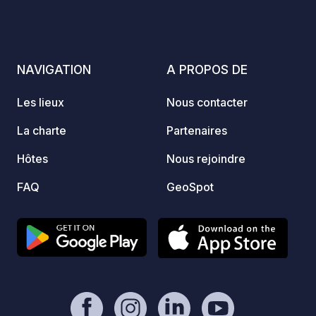
Découvrez l'endroit idéal pour
échapper à votre quotidien, profiter de
la brise marine fraîche et découvrir
pleinement la nature intacte.
NAVIGATION
A PROPOS DE
Les lieux
Nous contacter
La charte
Partenaires
Hôtes
Nous rejoindre
FAQ
GeoSpot