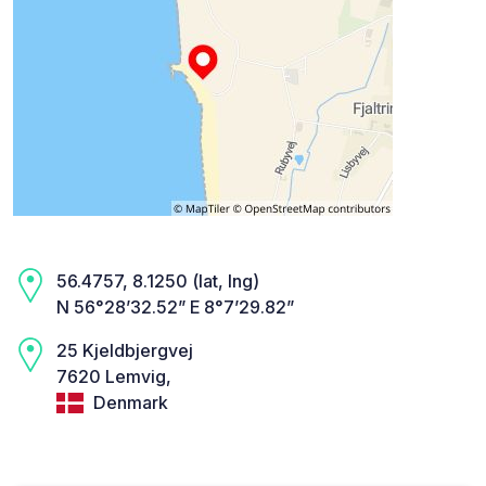
56.4757, 8.1250 (lat, lng)
N 56°28’32.52” E 8°7’29.82”
25 Kjeldbjergvej
7620 Lemvig,
Denmark