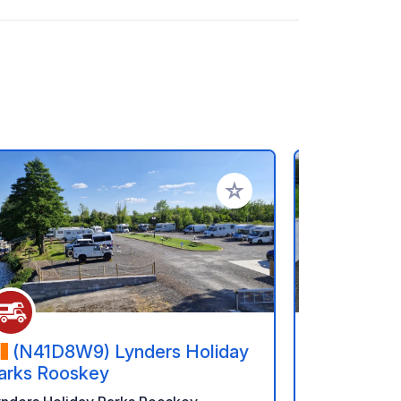
oris
Ajouter à vos favoris
(N41D8W9) Lynders Holiday
(BT46 
arks Rooskey
Motorhom