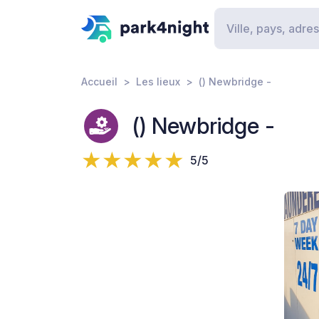
Accueil
Les lieux
() Newbridge -
() Newbridge -
5/5