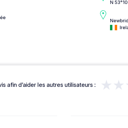
N 53°10
née
Newbrid
Irel
★★
s afin d’aider les autres utilisateurs :