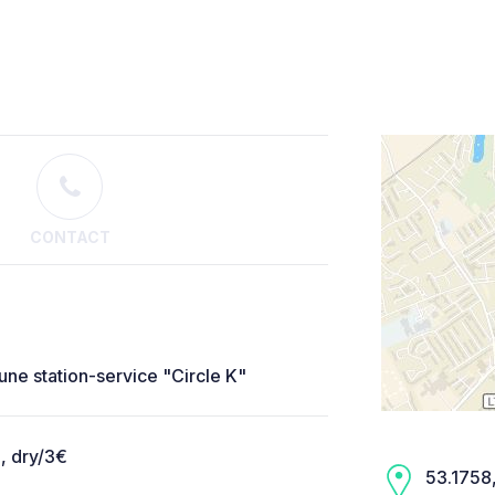
CONTACT
ne station-service "Circle K"
, dry/3€
53.1758,