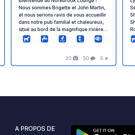
Bienvenue au Norebrook Lounge !
L
Nous sommes Brigette et John Martin,
Sé
et nous serions ravis de vous accueillir
Shannon S
dans notre pub familial et chaleureux,
S
situé au bord de la magnifique rivière
Ro
Nore. C'est l'endroit idéal pour se
ac
détendre après une journée de route et
ir
profiter de l'hospitalité authentique du
d
20
50
5
★
Tipperary dans une ambiance
ca
s
Photos
Commentaires
Note
conviviale et décontractée. Nous
c
mettons à votre disposition un parking
l'
gratuit, propre et accessible 24h/24 et
p
7j/7, en échange de quelques verres
l'
ou d'un repas au pub. Si vous souhaitez
détendr
faire une pause ou si des amis vous
si
accompagnent, nous proposons
p
également des chambres confortables
re
sur place. N'hésitez pas à nous
vo
A PROPOS DE
contacter directement pour réserver
ut