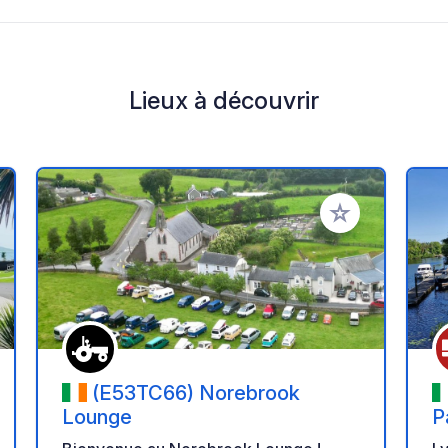
Lieux à découvrir
r à vos favoris
Ajouter à vos fav
(E53TC66) Norebrook
Lounge
P