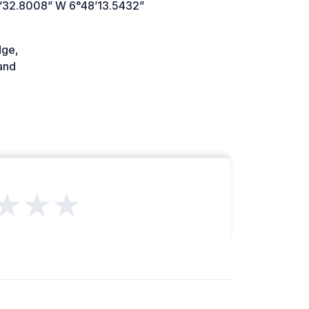
’32.8008” W 6°48’13.5432”
ge,
and
★★★