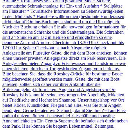
Abfälle * Kostenloses WLAN im gesamten Park * Sichere,
automatische Schrankenanlage für Ein- und Ausfahrt * Stellplätze
am Flussufer * Touristische Informationen zu Sehenswürdigkeiten
in den Midlands * Haustiere willkommen (bestimmte Hunderassen
nicht erlaubt) Online-Buchungen sind rund um die Uhr möglich.
Nach der Buchung erhalten Sie alle notwendigen Informationen für
die automatische Schranke und die Sanitäranlagen. Die Schranken
sind 24 Stunden am Tag in Betrieb und ermöglichen so eine
bequeme An- und Abreise. Check-in: ab 13:30 Uhr Check-out: bis
12:00 Uhr Später Check-out ist nach Absprache möglich.
Anlegestelle am Flussufer Gäste, die mit dem Boot anreisen, können
einen unserer privaten Anlegeplätze direkt am Park reservieren. Die
Anlegestellen bieten Zugang zu Frischwasser und Landstrom sowie
einen sicheren, durch ein Tor gesicherten Zugang vom Park aus.
Bitte beachten Sie, dass die Rooskey-Brücke für bestimmte Boote
möglicherweise geöffnet werden muss. Gäste, die mit dem Boot
anreisen, sollten sich daher vor ihrer Ankunft über die
Brückenregelung informieren. Angeln und Angelshop vor Ort
Rooskey ist bekannt für seine hervorragenden Angelmöglichkeiten
auf Friedfische und Hechte im Shannon. Unser Angelshop vor Ort
bietet Köder, Kunstköder, Fliegen und alles, was Sie zum Angeln
benötigen. Gerne beraten wir Sie auch, damit Sie Ihre Zeit am Fluss
optimal nutzen können. Lebensmittel, Geschäfte und sonstige
Annehmlichkeiten Ein Centra-Supermarkt befindet sich direkt neben
dem Park. Hier können Sie bequem Lebensmittel, Zeitungen,