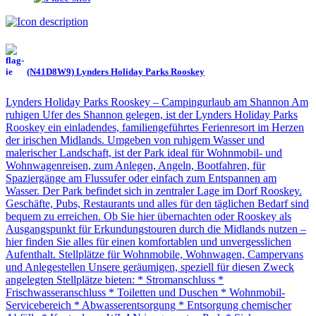
(N41D8W9) Lynders Holiday Parks Rooskey
Lynders Holiday Parks Rooskey – Campingurlaub am Shannon Am
ruhigen Ufer des Shannon gelegen, ist der Lynders Holiday Parks
Rooskey ein einladendes, familiengeführtes Ferienresort im Herzen
der irischen Midlands. Umgeben von ruhigem Wasser und
malerischer Landschaft, ist der Park ideal für Wohnmobil- und
Wohnwagenreisen, zum Anlegen, Angeln, Bootfahren, für
Spaziergänge am Flussufer oder einfach zum Entspannen am
Wasser. Der Park befindet sich in zentraler Lage im Dorf Rooskey.
Geschäfte, Pubs, Restaurants und alles für den täglichen Bedarf sind
bequem zu erreichen. Ob Sie hier übernachten oder Rooskey als
Ausgangspunkt für Erkundungstouren durch die Midlands nutzen –
hier finden Sie alles für einen komfortablen und unvergesslichen
Aufenthalt. Stellplätze für Wohnmobile, Wohnwagen, Campervans
und Anlegestellen Unsere geräumigen, speziell für diesen Zweck
angelegten Stellplätze bieten: * Stromanschluss *
Frischwasseranschluss * Toiletten und Duschen * Wohnmobil-
Servicebereich * Abwasserentsorgung * Entsorgung chemischer