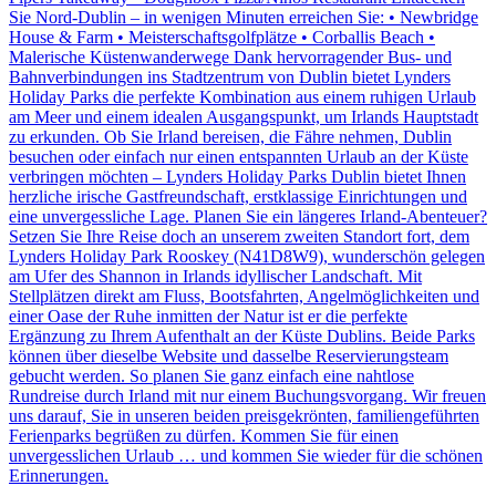
Sie Nord-Dublin – in wenigen Minuten erreichen Sie: • Newbridge
House & Farm • Meisterschaftsgolfplätze • Corballis Beach •
Malerische Küstenwanderwege Dank hervorragender Bus- und
Bahnverbindungen ins Stadtzentrum von Dublin bietet Lynders
Holiday Parks die perfekte Kombination aus einem ruhigen Urlaub
am Meer und einem idealen Ausgangspunkt, um Irlands Hauptstadt
zu erkunden. Ob Sie Irland bereisen, die Fähre nehmen, Dublin
besuchen oder einfach nur einen entspannten Urlaub an der Küste
verbringen möchten – Lynders Holiday Parks Dublin bietet Ihnen
herzliche irische Gastfreundschaft, erstklassige Einrichtungen und
eine unvergessliche Lage. Planen Sie ein längeres Irland-Abenteuer?
Setzen Sie Ihre Reise doch an unserem zweiten Standort fort, dem
Lynders Holiday Park Rooskey (N41D8W9), wunderschön gelegen
am Ufer des Shannon in Irlands idyllischer Landschaft. Mit
Stellplätzen direkt am Fluss, Bootsfahrten, Angelmöglichkeiten und
einer Oase der Ruhe inmitten der Natur ist er die perfekte
Ergänzung zu Ihrem Aufenthalt an der Küste Dublins. Beide Parks
können über dieselbe Website und dasselbe Reservierungsteam
gebucht werden. So planen Sie ganz einfach eine nahtlose
Rundreise durch Irland mit nur einem Buchungsvorgang. Wir freuen
uns darauf, Sie in unseren beiden preisgekrönten, familiengeführten
Ferienparks begrüßen zu dürfen. Kommen Sie für einen
unvergesslichen Urlaub … und kommen Sie wieder für die schönen
Erinnerungen.