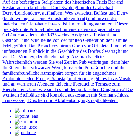
Auf den befestigten Stellplätzen des historischen Friels Bar and
Restaurant im ländlichen Dorf Swatragh in der Grafschaft
Derry/Londonderry, auf halbem Weg zwischen Belfast und Derry
(beide weniger als eine Autostunde entfernt) und unweit des
malerischen Glenshane Passes, ist Unterhaltung garantiert. Dieser
preisgekrönte Pub befindet sich in einem denkmalgeschützten
Gebäude aus dem Jahr 1835 – einst Arztpraxis, Postamt und
Gasthof – und wird heute von der fünften Generation der Familie
Friel geführt. Das Besucherzentrum Gorta vor Ort bietet Ihnen einen
umfassenden Einblick in die Geschichte des Dorfes Swatragh und
von Dr. Mooney, der die ehemalige Arztpraxis leitete.
Wahrscheinlich werden Sie viel Zeit im Pub verbringen, denn hier
fließt reichlich schwarzer Wein, klassische Pub-Gerichte und die
familienfreundliche Atmosphäre sorgen für ein angenehmes
Ambiente. Jeden Freitag, Samstag und Sonntag gibt es Live-Musik
und an wärmeren Abenden lädt eine überdachte Terrasse zum
Bierchen ein. Und wie sieht es mit den praktischen Dingen aus? Die
wenigen Stellplätze sind komplett ausgestattet mit Stromanschluss,
Trinkwasser, Duschen und Abfallentsorgungsmöglichkeiten.