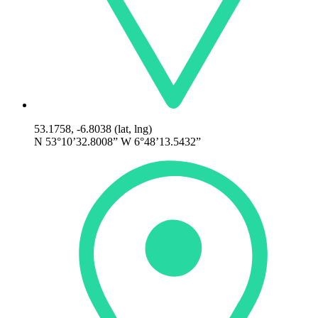
53.1758, -6.8038 (lat, lng)
N 53°10’32.8008” W 6°48’13.5432”