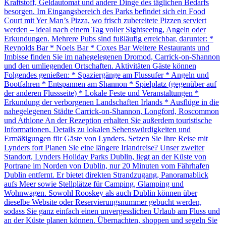
Kraftstoff, Geldautomat und andere Dinge des täglichen Bedarfs
besorgen. Im Eingangsbereich des Parks befindet sich ein Food
Court mit Yer Man’s Pizza, wo frisch zubereitete Pizzen serviert
werden – ideal nach einem Tag voller Sightseeing, Angeln oder
Erkundungen. Mehrere Pubs sind fußläufig erreichbar, darunter: *
Reynolds Bar * Noels Bar * Coxes Bar Weitere Restaurants und
Imbisse finden Sie im nahegelegenen Dromod, Carrick-on-Shannon
und den umliegenden Ortschaften. Aktivitäten Gäste können
Folgendes genießen: * Spaziergänge am Flussufer * Angeln und
Bootfahren * Entspannen am Shannon * Spielplatz (gegenüber auf
der anderen Flussseite) * Lokale Feste und Veranstaltungen *
Erkundung der verborgenen Landschaften Irlands * Ausflüge in die
nahegelegenen Städte Carrick-on-Shannon, Longford, Roscommon
und Athlone An der Rezeption erhalten Sie außerdem touristische
Informationen, Details zu lokalen Sehenswürdigkeiten und
Ermäßigungen für Gäste von Lynders. Setzen Sie Ihre Reise mit
Lynders fort Planen Sie eine längere Irlandreise? Unser zweiter
Standort, Lynders Holiday Parks Dublin, liegt an der Küste von
Portrane im Norden von Dublin, nur 20 Minuten vom Fährhafen
Dublin entfernt. Er bietet direkten Strandzugang, Panoramablick
aufs Meer sowie Stellplätze für Camping, Glamping und
Wohnwagen. Sowohl Rooskey als auch Dublin können über
dieselbe Website oder Reservierungsnummer gebucht werden,
sodass Sie ganz einfach einen unvergesslichen Urlaub am Fluss und
an der Küste planen können. Übernachten, shoppen und segeln Sie