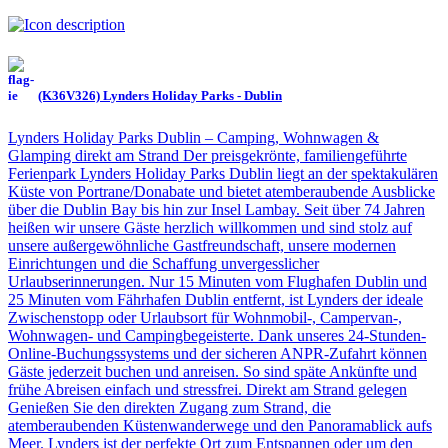
(K36V326) Lynders Holiday Parks - Dublin
Lynders Holiday Parks Dublin – Camping, Wohnwagen &
Glamping direkt am Strand Der preisgekrönte, familiengeführte
Ferienpark Lynders Holiday Parks Dublin liegt an der spektakulären
Küste von Portrane/Donabate und bietet atemberaubende Ausblicke
über die Dublin Bay bis hin zur Insel Lambay. Seit über 74 Jahren
heißen wir unsere Gäste herzlich willkommen und sind stolz auf
unsere außergewöhnliche Gastfreundschaft, unsere modernen
Einrichtungen und die Schaffung unvergesslicher
Urlaubserinnerungen. Nur 15 Minuten vom Flughafen Dublin und
25 Minuten vom Fährhafen Dublin entfernt, ist Lynders der ideale
Zwischenstopp oder Urlaubsort für Wohnmobil-, Campervan-,
Wohnwagen- und Campingbegeisterte. Dank unseres 24-Stunden-
Online-Buchungssystems und der sicheren ANPR-Zufahrt können
Gäste jederzeit buchen und anreisen. So sind späte Ankünfte und
frühe Abreisen einfach und stressfrei. Direkt am Strand gelegen
Genießen Sie den direkten Zugang zum Strand, die
atemberaubenden Küstenwanderwege und den Panoramablick aufs
Meer. Lynders ist der perfekte Ort zum Entspannen oder um den