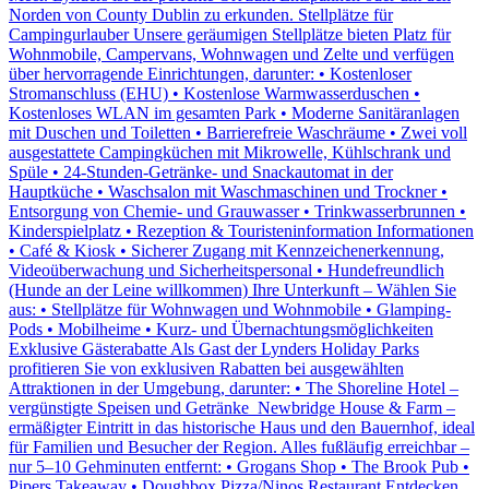
Norden von County Dublin zu erkunden. Stellplätze für
Campingurlauber Unsere geräumigen Stellplätze bieten Platz für
Wohnmobile, Campervans, Wohnwagen und Zelte und verfügen
über hervorragende Einrichtungen, darunter: • Kostenloser
Stromanschluss (EHU) • Kostenlose Warmwasserduschen •
Kostenloses WLAN im gesamten Park • Moderne Sanitäranlagen
mit Duschen und Toiletten • Barrierefreie Waschräume • Zwei voll
ausgestattete Campingküchen mit Mikrowelle, Kühlschrank und
Spüle • 24-Stunden-Getränke- und Snackautomat in der
Hauptküche • Waschsalon mit Waschmaschinen und Trockner •
Entsorgung von Chemie- und Grauwasser • Trinkwasserbrunnen •
Kinderspielplatz • Rezeption & Touristeninformation Informationen
•⁠ ⁠Café & Kiosk •⁠ ⁠Sicherer Zugang mit Kennzeichenerkennung,
Videoüberwachung und Sicherheitspersonal •⁠ ⁠Hundefreundlich
(Hunde an der Leine willkommen) Ihre Unterkunft – Wählen Sie
aus: •⁠ ⁠Stellplätze für Wohnwagen und Wohnmobile •⁠ ⁠Glamping-
Pods •⁠ ⁠Mobilheime •⁠ ⁠Kurz- und Übernachtungsmöglichkeiten
Exklusive Gästerabatte Als Gast der Lynders Holiday Parks
profitieren Sie von exklusiven Rabatten bei ausgewählten
Attraktionen in der Umgebung, darunter: •⁠ ⁠The Shoreline Hotel –
vergünstigte Speisen und Getränke ⁠ ⁠Newbridge House & Farm –
ermäßigter Eintritt in das historische Haus und den Bauernhof, ideal
für Familien und Besucher der Region. Alles fußläufig erreichbar –
nur 5–10 Gehminuten entfernt: • Grogans Shop • The Brook Pub •
Pipers Takeaway • Doughbox Pizza/Ninos Restaurant Entdecken