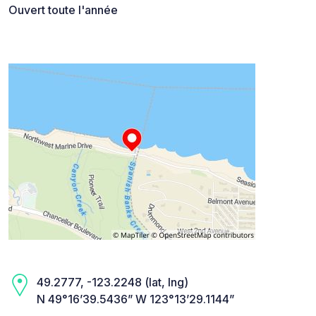
Ouvert toute l'année
49.2777, -123.2248 (lat, lng)
N 49°16’39.5436” W 123°13’29.1144”