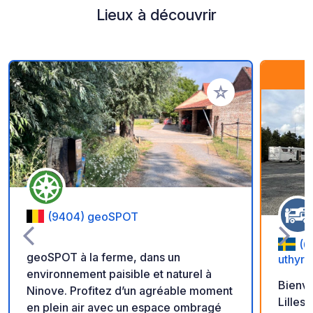
Lieux à découvrir
Ajouter à vos favori
(9404) geoSPOT
(6
geoSPOT à la ferme, dans un
uthyrn
environnement paisible et naturel à
Bienv
Ninove. Profitez d’un agréable moment
Lillesjö. Nous, les responsa
en plein air avec un espace ombragé