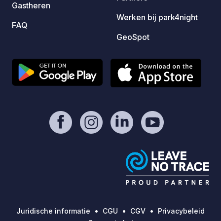
Gastheren
tussen
Werken bij park4night
Sloven
FAQ
pracht
GeoSpot
van Tr
wande
gewoon
Fietse
vinden
de boe
omligg
ritten
van Bohin
authen
waar k
spelen
uitmake
hele j
voor c
Juridische informatie
CGU
CGV
Privacybeleid
nodig 