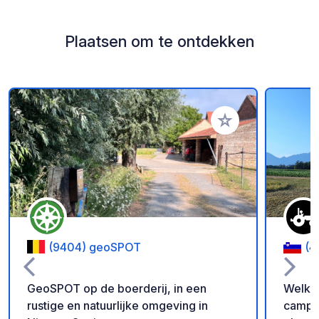
Plaatsen om te ontdekken
Voeg toe aan je fav
(9404) geoSPOT
(4
GeoSPOT op de boerderij, in een
Welkom
rustige en natuurlijke omgeving in
camper