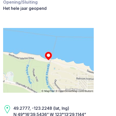
Opening/Sluiting
Het hele jaar geopend
49.2777, -123.2248 (lat, lng)
N 49°16’39.5436” W 123°13’29.1144”