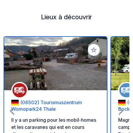
Lieux à découvrir
Ajouter à vos favori
(06502) Tourismuszentrum
(0
Womopark24 Thale
Bocksb
Il y a un parking pour les mobil-homes
Magni
et les caravanes qui est en cours
campin