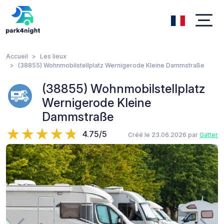
Accueil
Les lieux
(38855) Wohnmobilstellplatz Wernigerode Kleine Dammstraße
(38855) Wohnmobilstellplatz
Wernigerode Kleine
Dammstraße
4.75/5
Créé le 23.06.2026 par
Gatter