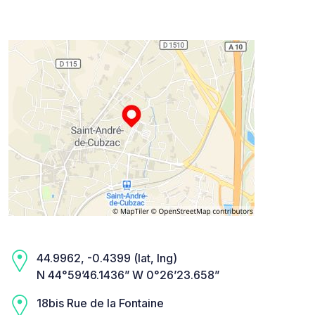
44.9962, -0.4399 (lat, lng)
N 44°59’46.1436” W 0°26’23.658”
18bis Rue de la Fontaine