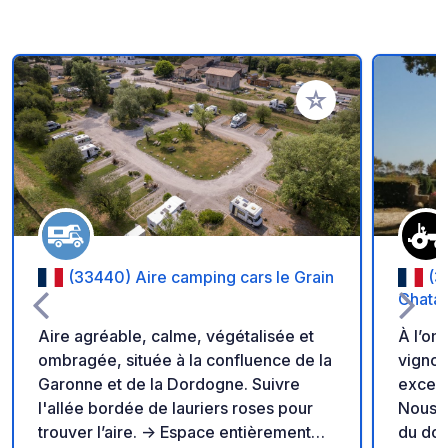
Ajouter à vos favori
(33440) Aire camping cars le Grain
(3
Chatai
Aire agréable, calme, végétalisée et
À l’om
ombragée, située à la confluence de la
vignob
Garonne et de la Dordogne. Suivre
except
l'allée bordée de lauriers roses pour
Nous p
trouver l’aire. -> Espace entièrement
du dom