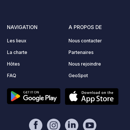
retrouvez l’ensemble des produits
issus de notre domaine : vins, jus de
raisin, farine, confiture et charcuteries
maison. Merci de nous informer à
NAVIGATION
A PROPOS DE
l’avance de votre visite.
Les lieux
Nous contacter
La charte
Partenaires
Hôtes
Nous rejoindre
FAQ
GeoSpot