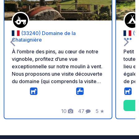
(33240) Domaine de la
(1
Chataignière
***
À l’ombre des pins, au cœur de notre
Petit 
vignoble, profitez d’une vue
toutes
exceptionnelle sur notre moulin à vent.
lieu es
Nous proposons une visite découverte
égalem
du domaine (qui comprends la visite
de pét
guidée du moulin à vent, du musée
face d
vitivinicole, du domaine et la
trouve
dégustation de 4 de nos vins et/ou d'un
jus de raisin du domaine). Tout près de
10
47
5
★
Photos
Commentaires
Note
notre petit élevage de porcs noirs,
vous goûterez à un cadre paisible et
ressourçant. Dans notre boutique,