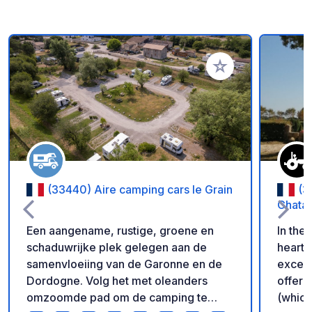
Voeg toe aan je fav
(33440) Aire camping cars le Grain
(3
Chatai
Een aangename, rustige, groene en
In the 
schaduwrijke plek gelegen aan de
heart 
samenvloeiing van de Garonne en de
except
Dordogne. Volg het met oleanders
offer 
omzoomde pad om de camping te
(which