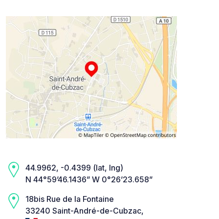
44.9962, -0.4399 (lat, lng)
N 44°59’46.1436” W 0°26’23.658”
18bis Rue de la Fontaine
33240 Saint-André-de-Cubzac,