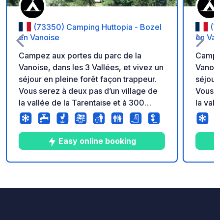
(73350) Camping Huttopia - Bozel
(7
en Vanoise
en Van
Campez aux portes du parc de la
Campez
Vanoise, dans les 3 Vallées, et vivez un
Vanois
séjour en pleine forêt façon trappeur.
séjour
Vous serez à deux pas d’un village de
Vous s
la vallée de la Tarentaise et à 300
la val
mètres d’un espace de baignade
mètres
naturelle. Un site exceptionnel niché
naturelle. Un site except
dans une jolie forêt de sapins Aux
dans un
Easy online booking
portes du Parc de la Vanoise, le
portes
Camping Huttopia Vanoise – secteur
Campin
Bozel est un incontournable pour
Bozel 
2
8
4.1
★
Photos
Commentaires
Note
arpenter la Tarentaise et les stations
arpent
emblématiques des 3 Vallées.
emblém
Courchevel, Méribel ou Pralognan-la-
Courch