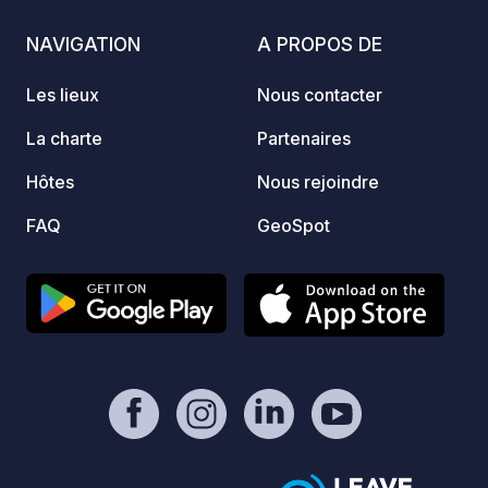
Vanoise sont à quelques kilomètres
Vanois
seulement pour vos randonnées,
seulem
NAVIGATION
A PROPOS DE
sorties VTT ou autres activités nature
sortie
au cœur de la Savoie. Sur place ? La
au cœu
Les lieux
Nous contacter
belle piscine chauffée fait aussi des
belle 
adeptes !
adepte
La charte
Partenaires
Hôtes
Nous rejoindre
FAQ
GeoSpot