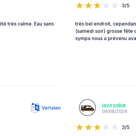
3/5
 été très calme. Eau sans
très bel endroit, cependa
(samedi soir) grosse fête 
sympa nous a prévenu avan
javirookie
Vertalen
09/08/2024
3/5