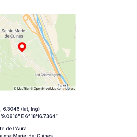
 6.3046 (lat, lng)
’9.0816” E 6°18’16.7364”
te de l'Aura
ainte-Marie-de-Cuines,