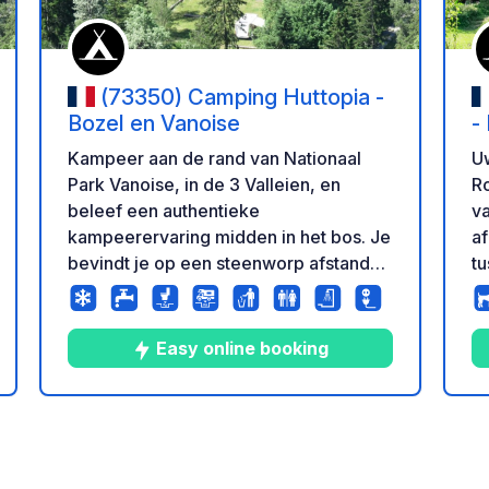
(73350) Camping Huttopia -
Bozel en Vanoise
-
Kampeer aan de rand van Nationaal
Uw
Park Vanoise, in de 3 Valleien, en
Ro
beleef een authentieke
va
kampeerervaring midden in het bos. Je
af
bevindt je op een steenworp afstand
t
van een dorpje in de Tarentaisevallei
d
en op 300 meter van een natuurlijke
s
zwemplek. Een uitzonderlijke locatie,
z
Easy online booking
verscholen in een prachtig sparrenbos.
be
Aan de rand van Nationaal Park
b
Vanoise is camping Huttopia Vanoise –
he
2
8
4.1
★
en
deling
Foto's
Commentaren
Beoordeling
sector Bozel – een absolute aanrader
wa
om de Tarentaisevallei en de iconische
s