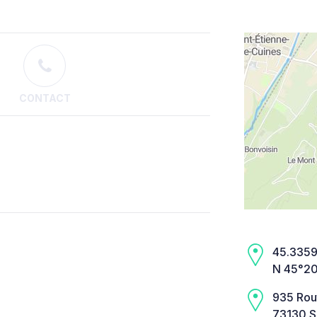
CONTACT
45.3359,
N 45°20
935 Rou
73130 S