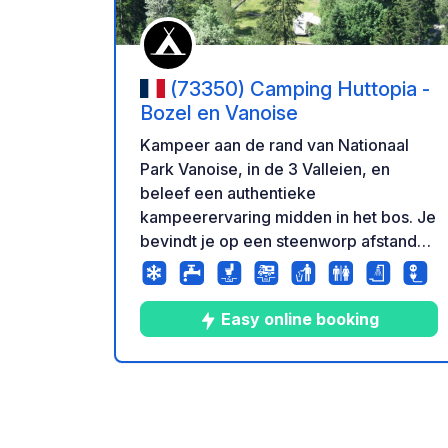
(73350) Camping Huttopia -
Bozel en Vanoise
Kampeer aan de rand van Nationaal
Park Vanoise, in de 3 Valleien, en
beleef een authentieke
kampeerervaring midden in het bos. Je
bevindt je op een steenworp afstand
van een dorpje in de Tarentaisevallei
en op 300 meter van een natuurlijke
zwemplek. Een uitzonderlijke locatie,
Easy online booking
verscholen in een prachtig sparrenbos.
Aan de rand van Nationaal Park
Vanoise is camping Huttopia Vanoise –
2
8
4.1
★
Foto's
Commentar
Beoor
sector Bozel – een absolute aanrader
om de Tarentaisevallei en de iconische