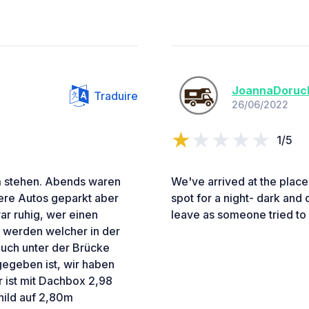
JoannaDoruc
Traduire
26/06/2022
1/5
um stehen. Abends waren
We've arrived at the place
ere Autos geparkt aber
spot for a night- dark and 
ar ruhig, wer einen
leave as someone tried to 
 werden welcher in der
auch unter der Brücke
gegeben ist, wir haben
 ist mit Dachbox 2,98
child auf 2,80m