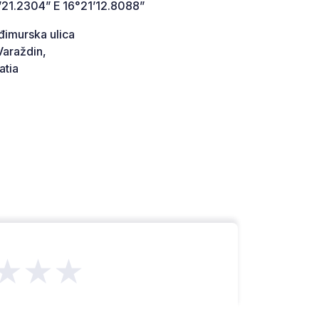
’21.2304” E 16°21’12.8088”
imurska ulica
araždin,
atia
★★★