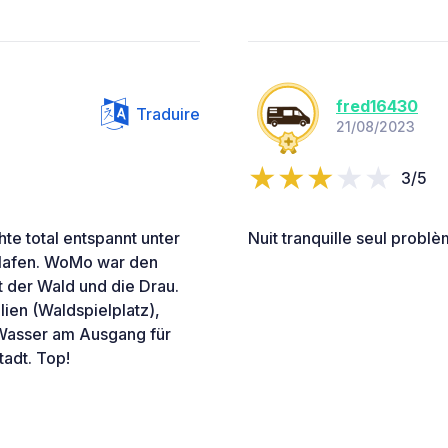
fred16430
Traduire
21/08/2023
3/5
te total entspannt unter
Nuit tranquille seul prob
lafen. WoMo war den
t der Wald und die Drau.
lien (Waldspielplatz),
 Wasser am Ausgang für
tadt. Top!