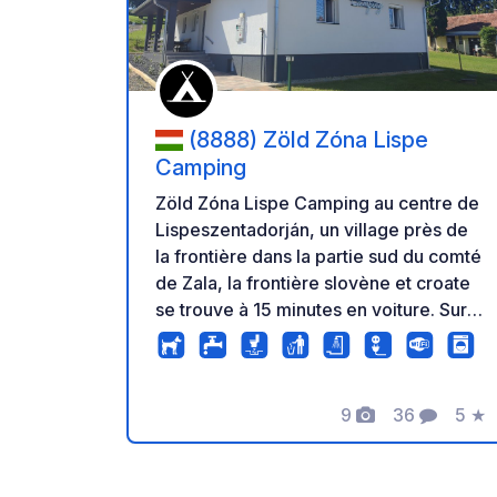
(8888) Zöld Zóna Lispe
Camping
Zöld Zóna Lispe Camping au centre de
Lispeszentadorján, un village près de
la frontière dans la partie sud du comté
de Zala, la frontière slovène et croate
se trouve à 15 minutes en voiture. Sur
notre terrain de 5000 mètres carrés,
12 tentes et 12 caravanes peuvent être
installées en même temps. Le bâtiment
9
36
5
★
de service est situé à l'entrée du
Photos
Commentair
Note
camping. Le bâtiment entièrement
modernisé et doté d'équipements
modernes dispose d'une réception, de