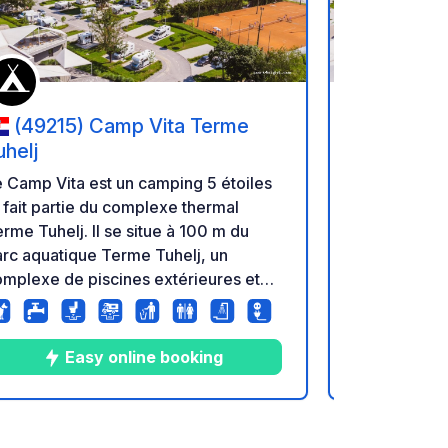
(49215) Camp Vita Terme
(49215
uhelj
Tuhelj
 Camp Vita est un camping 5 étoiles
Le Camp Vita
 fait partie du complexe thermal
et fait part
rme Tuhelj. Il se situe à 100 m du
Terme Tuhelj
rc aquatique Terme Tuhelj, un
parc aquati
mplexe de piscines extérieures et
complexe de
eures. Le Camp Vita propose 74
intérieures. Le Camp Vita propose 74
mplacements pour camping-cars,
emplacement
ravanes et tentes, répartis sur trois
caravanes et 
Easy online booking
E
ones. La zone A comprend 20
zones. La z
mplacements avec des
emplacemen
ccordements à l'électricité, à l'eau et
raccordements
15
15
4.3
★
Photos
Commentaires
Note
x égouts, disponibles toute l'année.
aux égouts, 