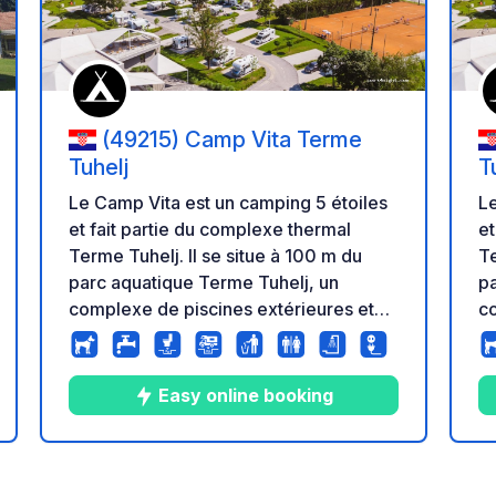
(49215) Camp Vita Terme
Tuhelj
T
Le Camp Vita est un camping 5 étoiles
Le
et fait partie du complexe thermal
et
Terme Tuhelj. Il se situe à 100 m du
Te
parc aquatique Terme Tuhelj, un
pa
complexe de piscines extérieures et
co
intérieures. Le Camp Vita propose 74
intéri
emplacements pour camping-cars,
e
caravanes et tentes, répartis sur trois
ca
Easy online booking
zones. La zone A comprend 20
z
es
emplacements avec des
e
raccordements à l'électricité, à l'eau et
ra
15
15
4.3
★
Photos
Commentaires
Note
aux égouts, disponibles toute l'année.
au