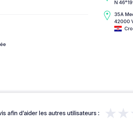
N 46°19
35A Međ
42000 V
Cro
née
★★
s afin d’aider les autres utilisateurs :