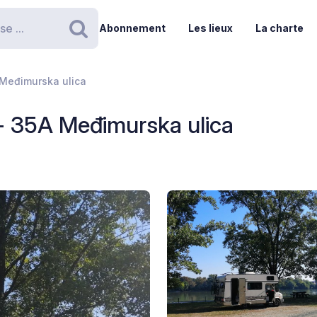
Abonnement
Les lieux
La charte
Rechercher
 Međimurska ulica
- 35A Međimurska ulica