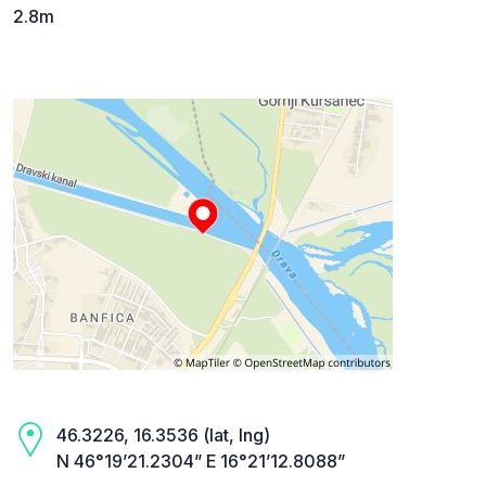
2.8m
46.3226, 16.3536 (lat, lng)
N 46°19’21.2304” E 16°21’12.8088”