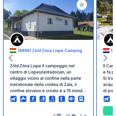
Aggiungi ai tuoi pref
(8888) Zöld Zóna Lispe Camping
(4
Zöld Zóna Lispe Il campeggio nel
Il Cam
centro di Lispeszentadorján, un
e fa p
villaggio vicino al confine nella parte
Si tro
meridionale della contea di Zala, il
acquat
confine sloveno e croato è a 15 minuti
di pisci
di auto. Sulla nostra superficie di 5000
Vita o
mq possono essere sistemate
roulott
contemporaneamente 12 tende e 12
La zo
caravan. L'edificio di servizio è situato
9
36
5
★
allacc