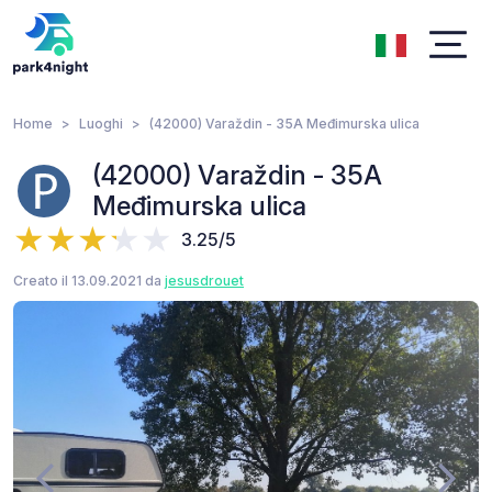
Home
Luoghi
(42000) Varaždin - 35A Međimurska ulica
(42000) Varaždin - 35A
Međimurska ulica
3.25/5
Creato il 13.09.2021 da
jesusdrouet