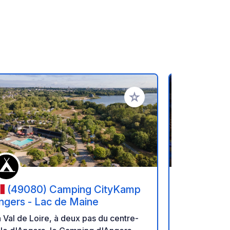
oris
Ajouter à vos favoris
(49080) Camping CityKamp
(4919
ngers - Lac de Maine
- Les Plag
 Val de Loire, à deux pas du centre-
Le camping 3