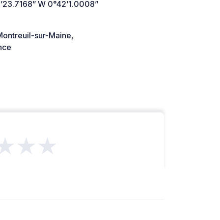
’23.7168” W 0°42’1.0008”
ontreuil-sur-Maine,
nce
★★★