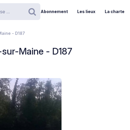
Abonnement
Les lieux
La charte
Rechercher
Maine - D187
-sur-Maine - D187