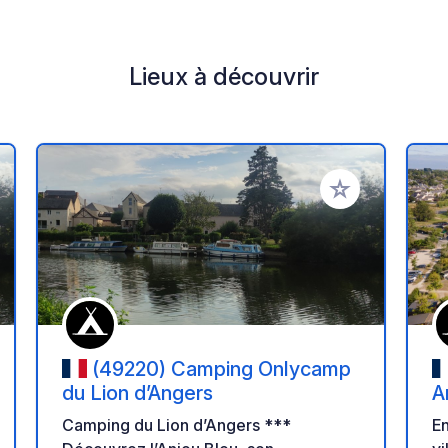
Lieux à découvrir
r à vos favoris
Ajouter à vos fav
(49220) Camping Onlycamp
du Lion d’Angers
A
Camping du Lion d’Angers ***
En