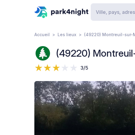
Accueil
Les lieux
(49220) Montreuil-sur-
(49220) Montreuil
3/5