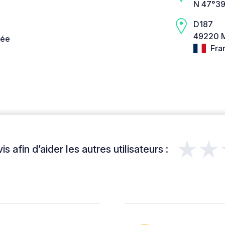
N 47°39
D187
49220 M
née
Fra
★★
s afin d’aider les autres utilisateurs :