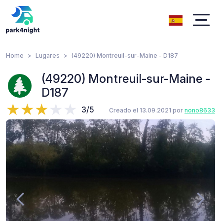
Home
Lugares
(49220) Montreuil-sur-Maine - D187
(49220) Montreuil-sur-Maine -
D187
3/5
Creado el 13.09.2021 por
nono8633