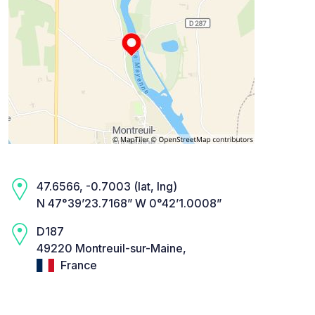
47.6566, -0.7003 (lat, lng)
N 47°39’23.7168” W 0°42’1.0008”
D187
49220 Montreuil-sur-Maine,
France