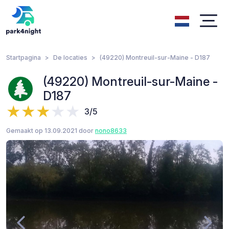
Startpagina
De locaties
(49220) Montreuil-sur-Maine - D187
(49220) Montreuil-sur-Maine -
D187
3/5
Gemaakt op 13.09.2021 door
nono8633