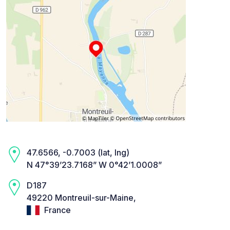
47.6566, -0.7003 (lat, lng)
N 47°39’23.7168” W 0°42’1.0008”
D187
49220 Montreuil-sur-Maine,
France