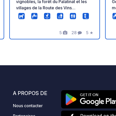
vignobles, la forêt du Palatinat et les
Ge
villages de la Route des Vins
mo
allemande. Réservation conseillée.
vo
ra
vé
5
28
5
★
Photos
Commentaires
Note
A PROPOS DE
Nous contacter
Partenaires