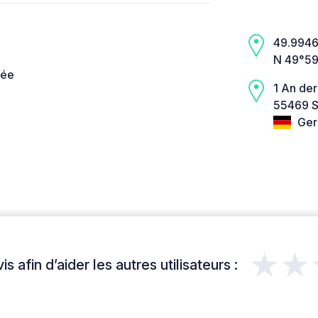
49.9946,
N 49°59
née
1 An de
55469 S
Ger
★★
s afin d’aider les autres utilisateurs :