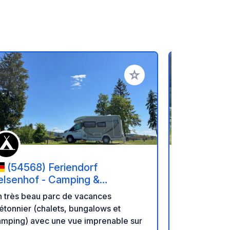
oris
Ajouter à vos favoris
(54568) Feriendorf
(6350
elsenhof - Camping &
Luxembou
ungalowpark
n très beau parc de vacances
Camping en 
étonnier (chalets, bungalows et
et toilettes
amping) avec une vue imprenable sur
Restaurants 