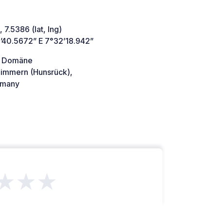
 7.5386 (lat, lng)
’40.5672” E 7°32’18.942”
r Domäne
immern (Hunsrück),
many
★★★