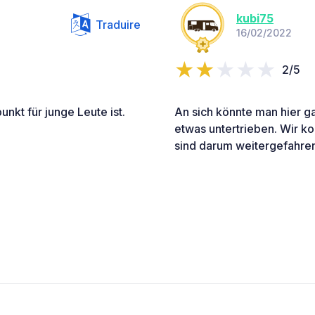
kubi75
Traduire
16/02/2022
2/5
unkt für junge Leute ist.
An sich könnte man hier ga
etwas untertrieben. Wir k
sind darum weitergefahren