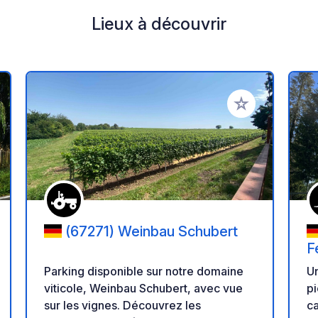
Lieux à découvrir
r à vos favoris
Ajouter à vos fav
(67271) Weinbau Schubert
F
B
Parking disponible sur notre domaine
U
viticole, Weinbau Schubert, avec vue
pi
sur les vignes. Découvrez les
c