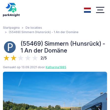
Startpagina
De locaties
(55469) Simmern (Hunsrück) - 1 An der Domäne
(55469) Simmern (Hunsrück) -
1 An der Domäne
2/5
Gemaakt op 13.09.2021 door
Katharina1985