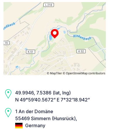
49.9946, 7.5386 (lat, lng)
N 49°59’40.5672” E 7°32’18.942”
1 An der Domäne
55469 Simmern (Hunsrück),
Germany