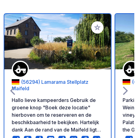
Voeg toe aan je fav
(56294) Lamarama Stellplatz
(6
Maifeld
Hallo lieve kampeerders Gebruik de
Parkin
groene knop "Boek deze locatie"
Weinba
hierboven om te reserveren en de
vineya
beschikbaarheid te bekijken. Hartelijk
Palati
dank Aan de rand van de Maifeld ligt
the Ge
het kleine dorpje Mörz. Hier runnen we
advanc