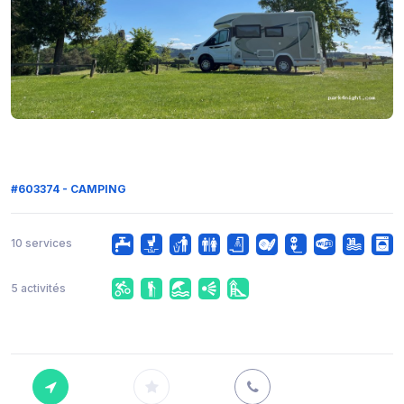
#603374 - CAMPING
10 services
5 activités