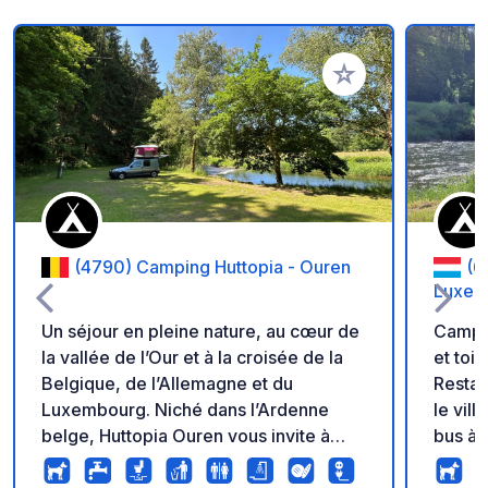
Ajouter à vos favori
(4790) Camping Huttopia - Ouren
(6
Luxem
Un séjour en pleine nature, au cœur de
Campin
la vallée de l’Our et à la croisée de la
et toi
Belgique, de l’Allemagne et du
Restau
Luxembourg. Niché dans l’Ardenne
le vil
belge, Huttopia Ouren vous invite à
bus à 
découvrir une région authentique et
juste 