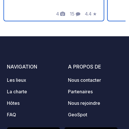
préservée de la Belgique, entre forêts
sentie
profondes, rivière de l’Our et villages
campin
typiques.
4
15
4.4
★
rejoind
Photos
Commentaires
Note
cadre 
NAVIGATION
A PROPOS DE
Les lieux
Nous contacter
La charte
Partenaires
Hôtes
Nous rejoindre
FAQ
GeoSpot