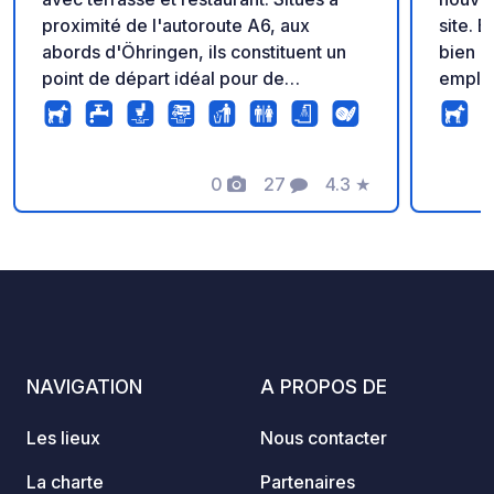
proximité de l'autoroute A6, aux
site. Emplacements sur des prairies
abords d'Öhringen, ils constituent un
bien e
point de départ idéal pour de
emplac
magnifiques randonnées pédestres et
petits
cyclistes. Les emplacements sont bien
la réception. 
entretenus et équipés de
égalem
branchements électriques. Une station
0
27
4.3
★
mobile
Photos
Commentaires
Note
de vidange/recharge des eaux usées
fiable
est également disponible. Des
toute t
sanitaires, incluant des toilettes, sont
accessibles ; les douches peuvent être
réservées séparément.
NAVIGATION
A PROPOS DE
Les lieux
Nous contacter
La charte
Partenaires