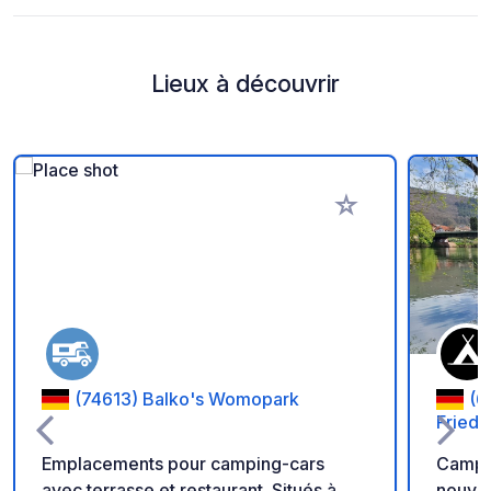
Lieux à découvrir
Ajouter à vos favori
(74613) Balko's Womopark
(6
Fried
Emplacements pour camping-cars
Campin
avec terrasse et restaurant. Situés à
nouvea