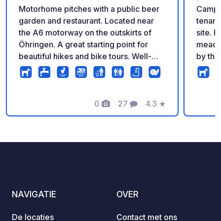
Motorhome pitches with a public beer
Campin
garden and restaurant. Located near
tenant
the A6 motorway on the outskirts of
site. Pitches on well-maintained
Öhringen. A great starting point for
meadow
beautiful hikes and bike tours. Well-
by the
maintained pitches with electrical
ordered at
hookups and a waste disposal/refill
offers
station. Sanitary facilities are available,
intern
including toilets; showers can be
0
27
4.3
★
if nec
Foto's
Commentaren
Beoordeling
booked separately.
NAVIGATIE
OVER
De locaties
Contact met ons