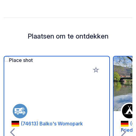
Plaatsen om te ontdekken
Voeg toe aan je fav
(74613) Balko's Womopark
(6
Fried