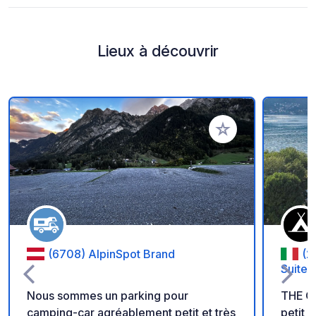
Lieux à découvrir
Ajouter à vos favori
(6708) AlpinSpot Brand
(2
Suites
Nous sommes un parking pour
THE CA
camping-car agréablement petit et très
petit 