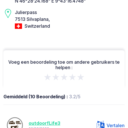
N 46°28’24.168” E 9°43’16.4748”
Julierpass
7513 Silvaplana,
Switzerland
Voeg een beoordeling toe om andere gebruikers te
helpen :
★★★★★
Gemiddeld (10 Beoordeling) :
3.2/5
outdoorfLife3
Vertalen