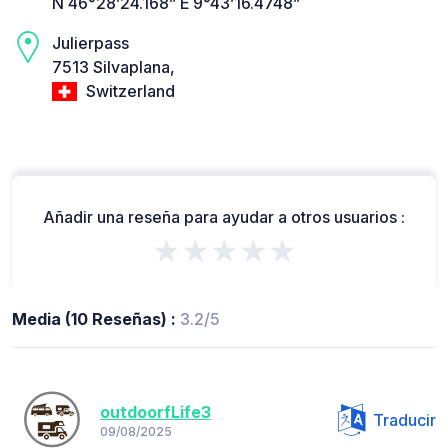
N 46°28’24.168” E 9°43’16.4748”
Julierpass
7513 Silvaplana,
Switzerland
Añadir una reseña para ayudar a otros usuarios :
★★★★★
Media (10 Reseñas) :
3.2/5
outdoorfLife3
Traducir
09/08/2025