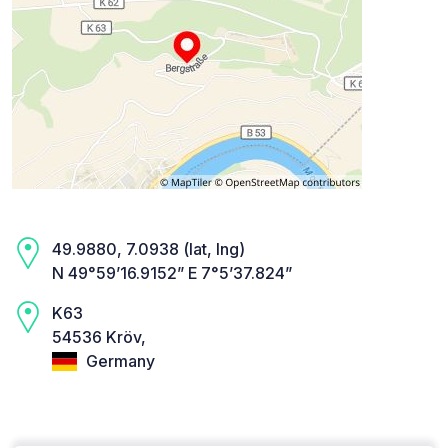
49.9880, 7.0938 (lat, lng)
N 49°59’16.9152” E 7°5’37.824”
K63
54536 Kröv,
Germany