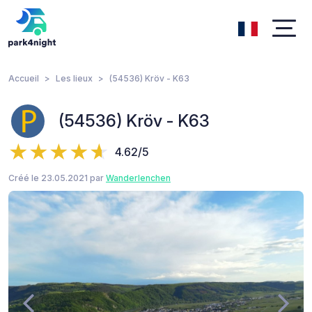
Accueil
Les lieux
(54536) Kröv - K63
(54536) Kröv - K63
4.62/5
Créé le 23.05.2021 par
Wanderlenchen