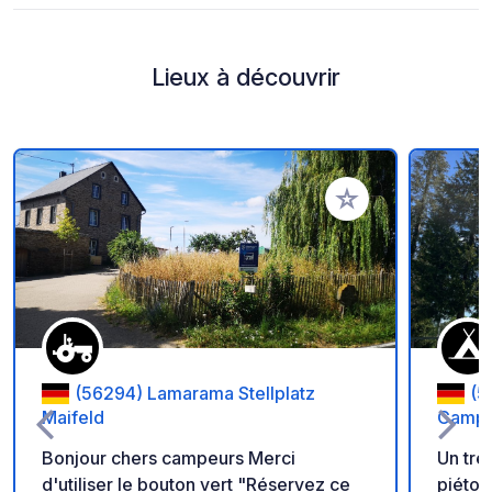
Lieux à découvrir
Ajouter à vos favori
(56294) Lamarama Stellplatz
(5
Maifeld
Campi
Bonjour chers campeurs Merci
Un trè
d'utiliser le bouton vert "Réservez ce
piéton