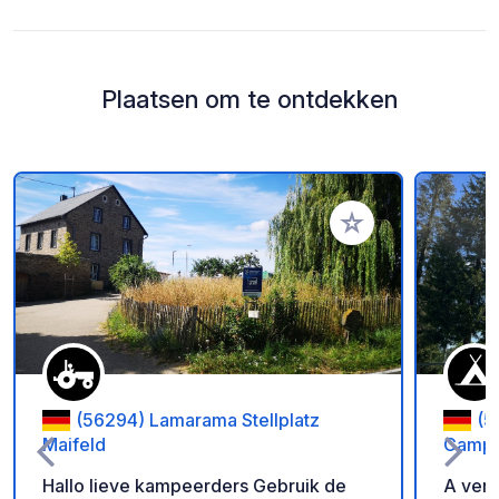
Plaatsen om te ontdekken
Voeg toe aan je fav
(56294) Lamarama Stellplatz
(5
Maifeld
Campi
Hallo lieve kampeerders Gebruik de
A very