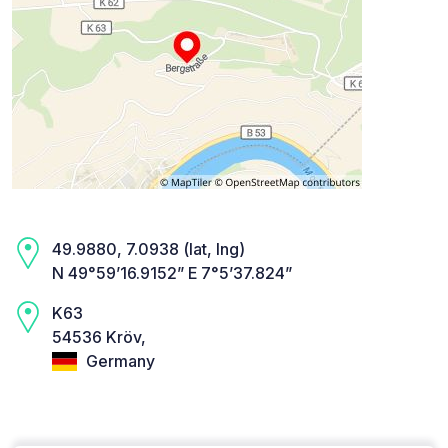
49.9880, 7.0938 (lat, lng)
N 49°59’16.9152” E 7°5’37.824”
K63
54536 Kröv,
Germany