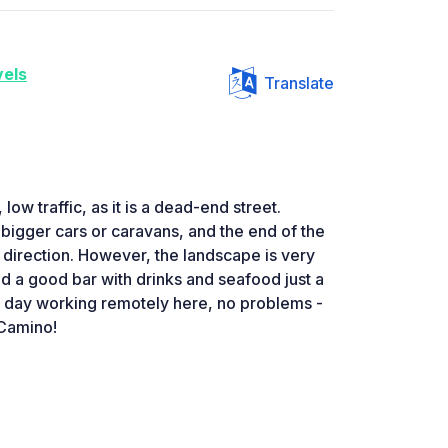
vels
Translate
low traffic, as it is a dead-end street.
 bigger cars or caravans, and the end of the
e direction. However, the landscape is very
nd a good bar with drinks and seafood just a
a day working remotely here, no problems -
 Camino!