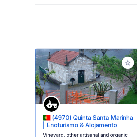
Add to
(4970) Quinta Santa Marinha
| Enoturismo & Alojamento
Vineyard, other artisanal and organic