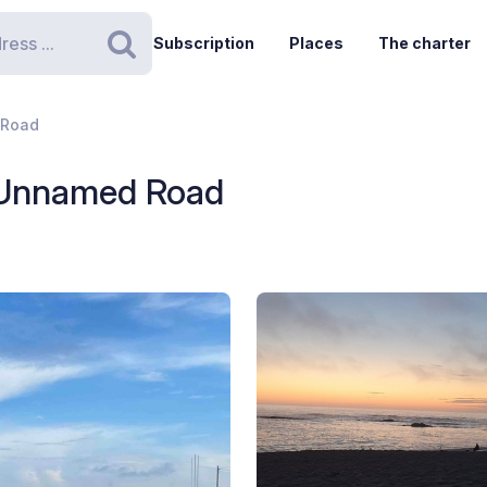
Subscription
Places
The charter
Search
 Road
 Unnamed Road