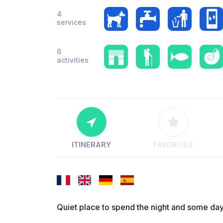
4
services
6
activities
ITINERARY
FAVORITES
Quiet place to spend the night and some day