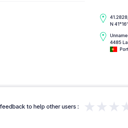
41.2828,
N 41°16
Unname
4485 La
Por
★★★
feedback to help other users :