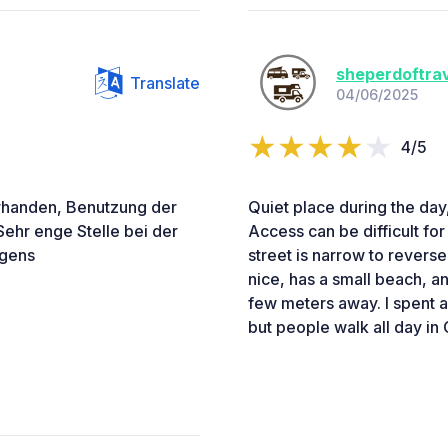
sheperdoftra
Translate
04/06/2025
4/5
orhanden, Benutzung der
Quiet place during the day, 
Sehr enge Stelle bei der
Access can be difficult for
rgens
street is narrow to revers
nice, has a small beach, a
few meters away. I spent 
but people walk all day in