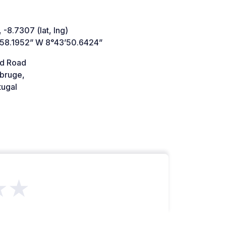
 -8.7307 (lat, lng)
’58.1952” W 8°43’50.6424”
d Road
bruge,
tugal
★★