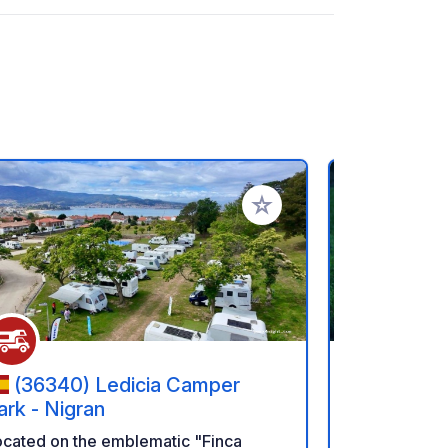
rites
Add to your favorites
(36340) Ledicia Camper
(5120-
ark - Nigran
Padrela
ocated on the emblematic "Finca
Property of 