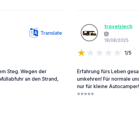
travelziech
Translate
18/08/2025
1/5
 dem Steg. Wegen der
Erfahrung fürs Leben ges
Müllabfuhr an den Strand,
umkehren! Für normale un
nur für kleine Autocamper
⭐️⭐️⭐️⭐️⭐️