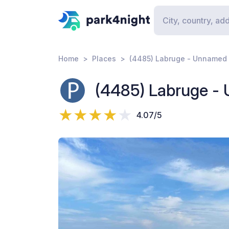
Home
Places
(4485) Labruge - Unnamed
(4485) Labruge -
4.07/5