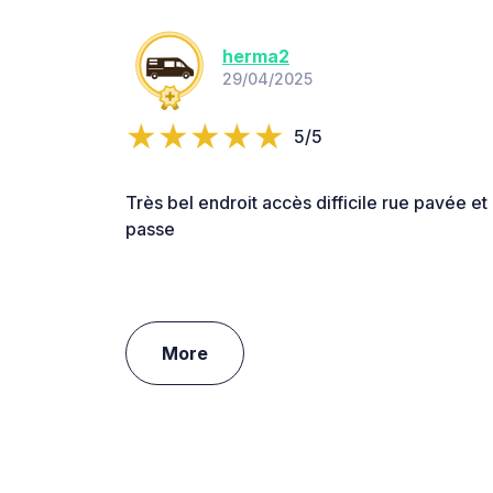
herma2
29/04/2025
5/5
Très bel endroit accès difficile rue pavée et
passe
More