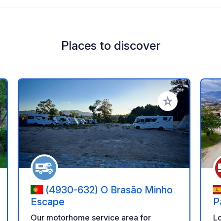
Places to discover
 your favorites
Add to your favo
(4930-632) O Brasão Minho
Escape
P
Our motorhome service area for
L