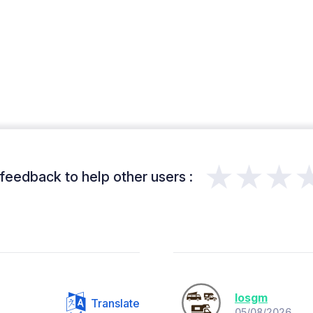
★★★
feedback to help other users :
losgm
Translate
05/08/2026