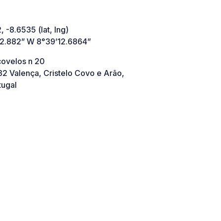
 -8.6535 (lat, lng)
12.882” W 8°39’12.6864”
covelos n 20
2 Valença, Cristelo Covo e Arão,
tugal