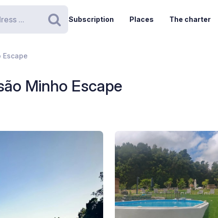
Subscription
Places
The charter
Search
o Escape
são Minho Escape