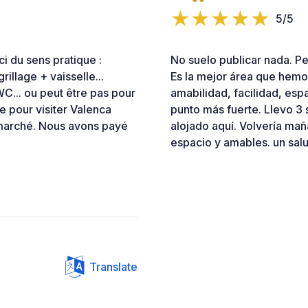
5/5
i du sens pratique :
No suelo publicar nada. Pe
grillage + vaisselle...
Es la mejor área que hemos
C... ou peut être pas pour
amabilidad, facilidad, espa
e pour visiter Valenca
punto más fuerte. Llevo 3
rmarché. Nous avons payé
alojado aquí. Volvería mañ
espacio y amables. un salu
Translate