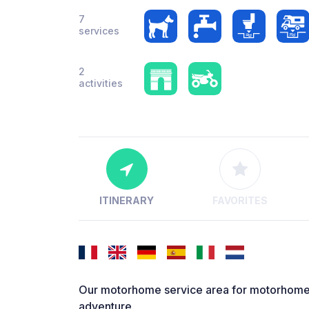
7
services
2
activities
ITINERARY
FAVORITES
Our motorhome service area for motorhomes 
adventure.