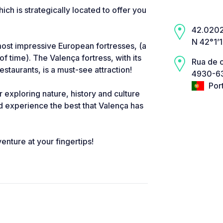
h is strategically located to offer you
42.0202,
N 42°1’
most impressive European fortresses, (a
of time). The Valença fortress, with its
Rua de 
restaurants, is a must-see attraction!
4930-63
Por
or exploring nature, history and culture
d experience the best that Valença has
enture at your fingertips!