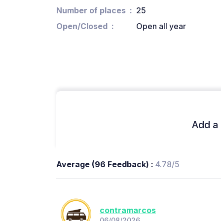
Number of places
25
Open/Closed
Open all year
Add a 
Average (96 Feedback) :
4.78/5
contramarcos
06/08/2026