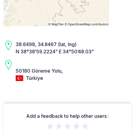
38.6498, 34.8467 (lat, lng)
N 38°38’59.2224” E 34°50’48.03”
50180 Göreme Yolu,
Türkiye
Add a feedback to help other users :
★★★★★