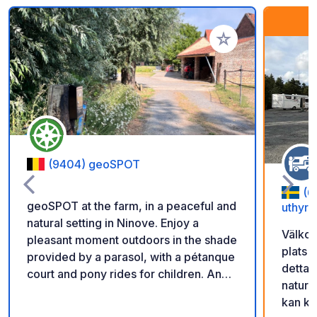
Add to your favorite
(9404) geoSPOT
(6
geoSPOT at the farm, in a peaceful and
uthyrn
natural setting in Ninove. Enjoy a
Välkom
pleasant moment outdoors in the shade
plats 
provided by a parasol, with a pétanque
detta 
court and pony rides for children. An
natur 
ideal place for a relaxing break. Thanks
kan ko
to the owner for sharing this geoSPOT!