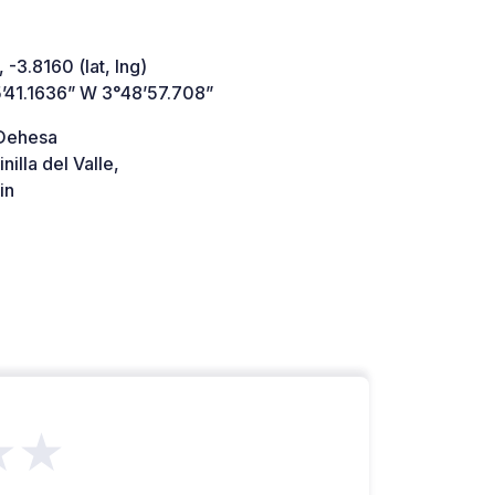
 -3.8160 (lat, lng)
’41.1636” W 3°48’57.708”
 Dehesa
nilla del Valle,
in
★★