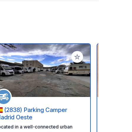
rites
Add to your favorites
(2838) Parking Camper
(05005) - 15 Calle
adrid Oeste
Maria de 
cated in a well-connected urban
Aparkarea, 