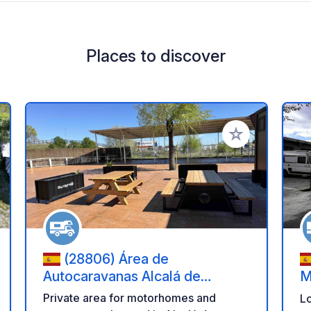
Places to discover
 your favorites
Add to your favo
(28806) Área de
Autocaravanas Alcalá de
M
Henares
Private area for motorhomes and
Lo