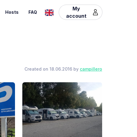
My
Hosts
FAQ
account
Created on 18.06.2016 by
campillero