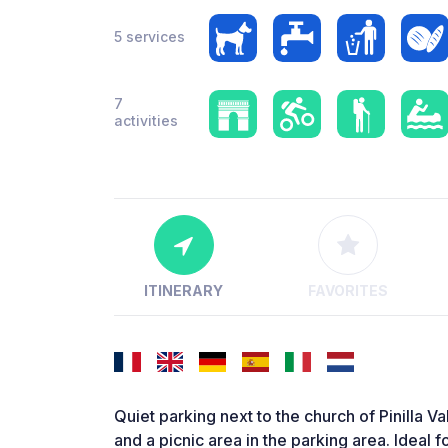
5 services
7
activities
ITINERARY
FAVORITES
Quiet parking next to the church of Pinilla Va
and a picnic area in the parking area. Ideal f