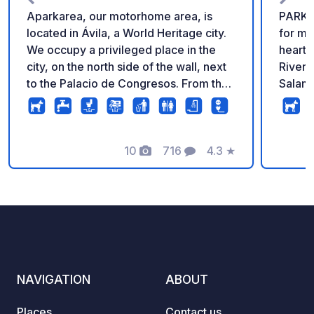
Aparkarea, our motorhome area, is
PARKIN
located in Ávila, a World Heritage city.
for mo
We occupy a privileged place in the
heart 
city, on the north side of the wall, next
River, 
to the Palacio de Congresos. From the
Salama
car park, you can enjoy one of the most
fillin
fascinating views of the wall. Our car
spaces
park, opened in 2020, has all the
necessary amenities to make your stay
10
716
4.3
★
Photos
Comments
Rating
unforgettable.
NAVIGATION
ABOUT
Places
Contact us