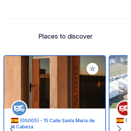
Places to discover
Add to your favorite
(05005) - 15 Calle Santa Maria de
(3
la Cabeza