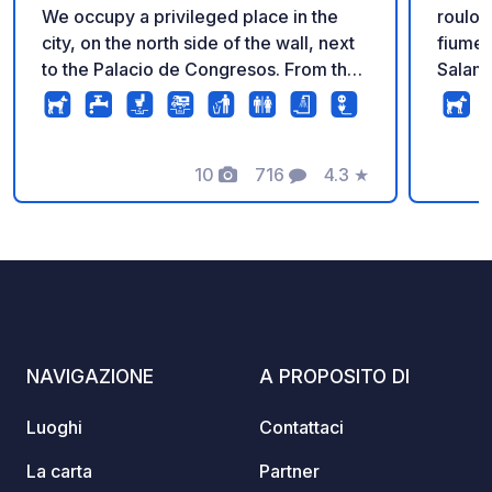
We occupy a privileged place in the
roulott
city, on the north side of the wall, next
fiume 
to the Palacio de Congresos. From the
Salama
car park, you can enjoy one of the most
punti d
fascinating views of the wall. Our car
di cui 
park, opened in 2020, has all the
necessary amenities to make your stay
10
716
4.3
★
Foto
Commenti
Valutazione
unforgettable.
NAVIGAZIONE
A PROPOSITO DI
Luoghi
Contattaci
La carta
Partner