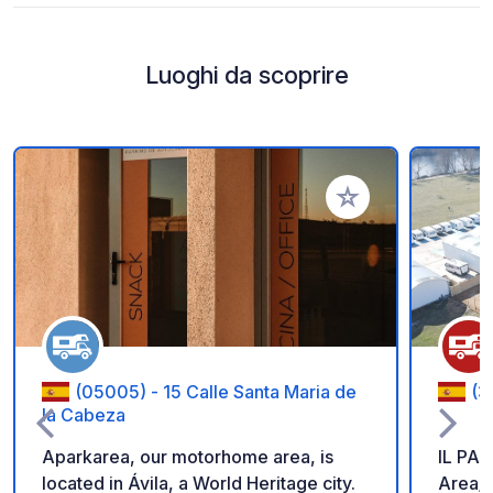
Luoghi da scoprire
Aggiungi ai tuoi pref
(05005) - 15 Calle Santa Maria de
(3
la Cabeza
Aparkarea, our motorhome area, is
IL PA
located in Ávila, a World Heritage city.
Area/p