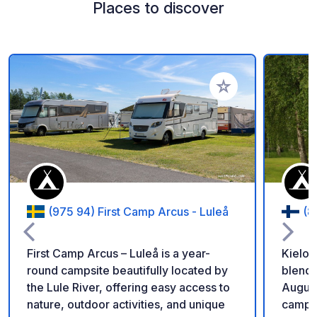
Places to discover
Add to your favorite
(975 94) First Camp Arcus - Luleå
(8
First Camp Arcus – Luleå is a year-
Kielo C
round campsite beautifully located by
blend 
the Lule River, offering easy access to
August
nature, outdoor activities, and unique
campsi