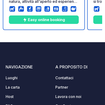
natura, attività all'aperto ed esperienze
si trov
uniche. Il campeggio offre ampie
Pyhäjo
piazzole per camper, roulotte e tende,
Statal
molte delle quali con allacciamenti
auto e
Easy online booking
elettrici e accesso a moderni servizi.
un bar
Godetevi escursioni, ciclismo e pesca
del fiu
nel fiume Lule, oltre a nuotare ad
inverno
8
121
4
★
Foto
Commenti
Valutazione
Arcusbadet durante l'estate. In inverno,
piazzol
il campeggio è circondato da uno
Contra
splendido paesaggio innevato,
la sau
perfetto per avventure all'aria aperta.
Una destinazione ideale per gli amanti
NAVIGAZIONE
A PROPOSITO DI
della natura e i viaggiatori in camper
che cercano una fuga attiva.
Luoghi
Contattaci
La carta
Partner
Host
Lavora con noi