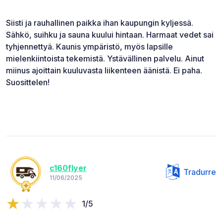
Siisti ja rauhallinen paikka ihan kaupungin kyljessä.
Sähkö, suihku ja sauna kuului hintaan. Harmaat vedet sai
tyhjennettyä. Kaunis ympäristö, myös lapsille
mielenkiintoista tekemistä. Ystävällinen palvelu. Ainut
miinus ajoittain kuuluvasta liikenteen äänistä. Ei paha.
Suosittelen!
c160flyer
Tradurre
11/06/2025
1/5