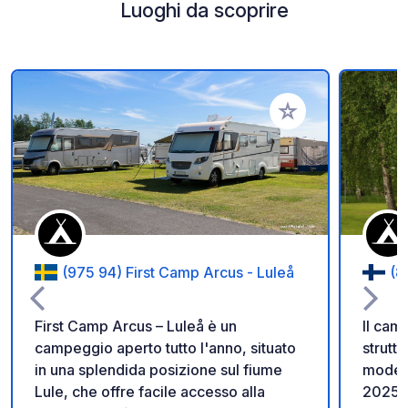
Luoghi da scoprire
Aggiungi ai tuoi pref
(975 94) First Camp Arcus - Luleå
(8
First Camp Arcus – Luleå è un
Il cam
campeggio aperto tutto l'anno, situato
strutt
in una splendida posizione sul fiume
modern
Lule, che offre facile accesso alla
2025. 