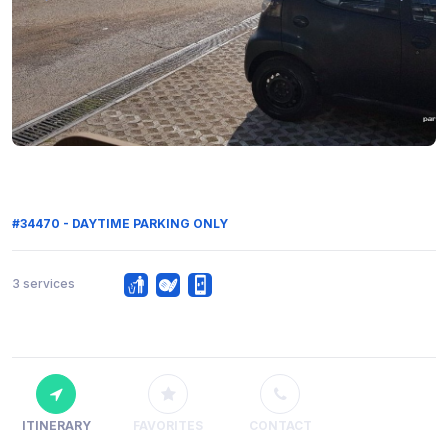
#34470 - DAYTIME PARKING ONLY
3 services
ITINERARY
FAVORITES
CONTACT