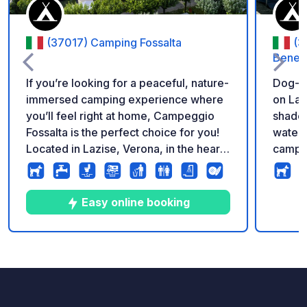
(37017) Camping Fossalta
(3
Benede
If you’re looking for a peaceful, nature-
Dog-fr
immersed camping experience where
on Lak
you’ll feel right at home, Campeggio
shaded
Fossalta is the perfect choice for you!
water 
Located in Lazise, Verona, in the heart
camper
of Lake Garda, our campsite is a haven
of peace and serenity, surrounded by
the lake’s crystal-clear waters and lush
Easy online booking
vegetation. Since 1969, Campeggio
Fossalta has been family-run with
passion and dedication, offering a
20
85
4.5
★
Photos
Comments
Rating
warm welcome and a family-friendly
atmosphere. At our campsite, you’ll
find comfortable mobile homes and