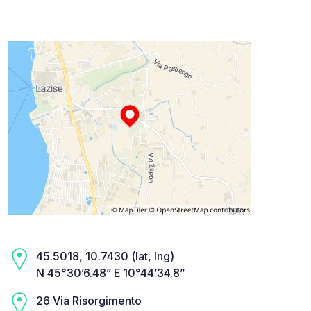
45.5018, 10.7430 (lat, lng)
N 45°30’6.48” E 10°44’34.8”
26 Via Risorgimento