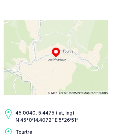
45.0040, 5.4475 (lat, lng)
N 45°0’14.4072” E 5°26’51”
Tourtre