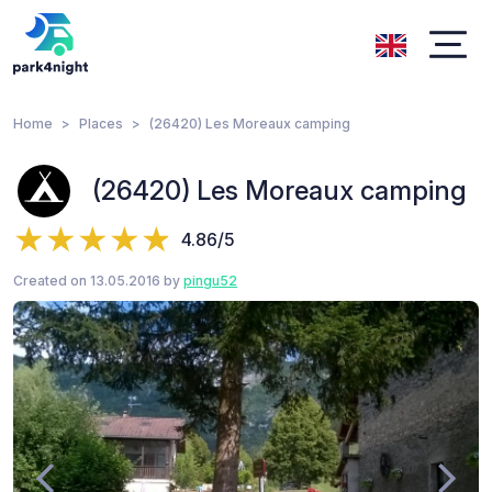
Home
Places
(26420) Les Moreaux camping
(26420) Les Moreaux camping
4.86/5
Created on 13.05.2016 by
pingu52