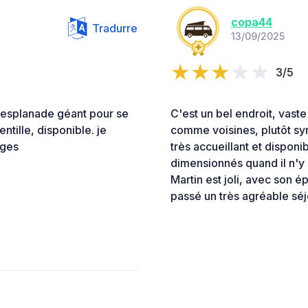
copa44
Tradurre
13/09/2025
3/5
, esplanade géant pour se
C'est un bel endroit, vast
ntille, disponible. je
comme voisines, plutôt s
nges
très accueillant et disponi
dimensionnés quand il n'y 
Martin est joli, avec son 
passé un très agréable séj