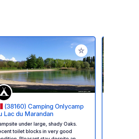
referiti
Aggiungi ai tuoi preferiti
(38160) Camping Onlycamp
(26150
u Lac du Marandan
Chamarg
mpsite under large, shady Oaks.
Nel cuore de
cent toilet blocks in very good
campeggio a
ndition. Pleasant stay despite an
unico tra fi