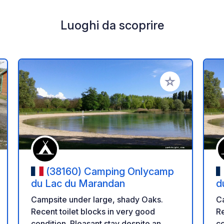
Luoghi da scoprire
i ai tuoi preferiti
Aggiungi ai tuoi p
(38160) Camping Onlycamp
du Lac du Marandan
d
Campsite under large, shady Oaks.
Ca
Recent toilet blocks in very good
Re
condition. Pleasant stay despite an
co