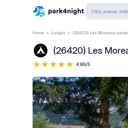
Home
Luoghi
(26420) Les Moreaux camp
(26420) Les More
4.86/5