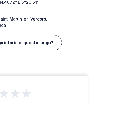
14.4072” E 5°26’51”
aint-Martin-en-Vercors,
nce
oprietario di questo luogo?
★★★