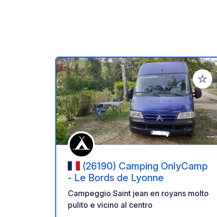
Aggiung
(26190) Camping OnlyCamp
- Le Bords de Lyonne
Campeggio Saint jean en royans molto
pulito e vicino al centro