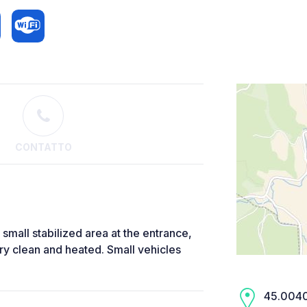
CONTATTO
mall stabilized area at the entrance,
ery clean and heated. Small vehicles
45.0040,