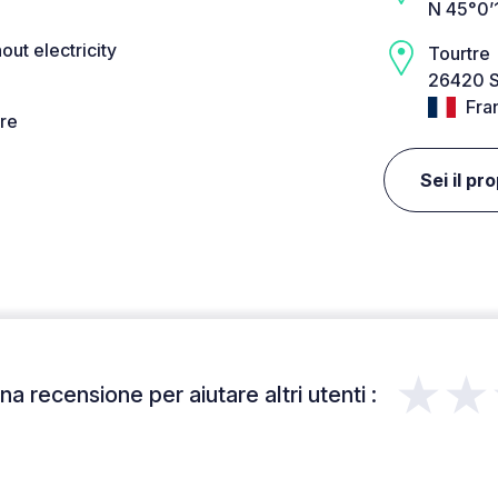
N 45°0’
out electricity
Tourtre
26420 S
Fra
re
Sei il pr
★★
a recensione per aiutare altri utenti :