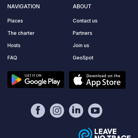
tranquility. Major cities like Santiago de
high, 
NAVIGATION
ABOUT
Compostela, Ourense, A Coruña,
Record
Pontevedra, and Vigo are less than 1
expose
Places
Contact us
hour and 20 minutes away, and local
access
cuisine, from Lalín's famous pot-au-feu
The pa
The charter
Partners
to the best octopus restaurants, awaits
fired 
Hosts
Join us
you.
once a
cherri
FAQ
GeoSpot
mushro
and ou
fantas
the pa
from v
since 1
family