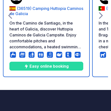
(36519) Camping Huttopia Caminos
(5
de Galicia
On the Camino de Santiago, in the
In the
heart of Galicia, discover Huttopia
and 10
Caminos de Galicia Campsite. Enjoy
Bragan
comfortable pitches and
in a mo
accommodations, a heated swimming
chestn
pool, and outdoor activities for an
trees 
unforgettable stay! A nature getaway at
ancien
Kilometer Zero in Galicia Ideally
campsi
Easy online booking
located in Lalín, at Kilometer Zero in
abunda
Galicia, Huttopia Caminos de Galicia is
bar an
the perfect starting point for exploring
delici
1
4
4
★
Photos
Comments
Rating
the region. Between nature, history,
soup a
and culture, enjoy a perfect stopover
perman
for adventurers, pilgrims on the
bar/re
Camino de Santiago, or those seeking
pocket