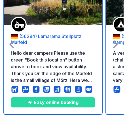
(56294) Lamarama Stellplatz
(5
Maifeld
Campi
Hello dear campers Please use the
A very
green "Book this location" button
(chale
above to book and view availability.
a stun
Thank you On the edge of the Maifeld
sanita
is the small village of Mörz. Here we
very c
run a small horse farm with (clear)
beauti
horses, llamas and chickens. On our
bike.
meadow there is enough space for
Easy online booking
your stay near the Moselle, Hunsrück
and Eifel. We offer you 2 fully equipped
heated bathrooms incl. fresh water and
9
222
4.8
★
Photos
Comments
Rating