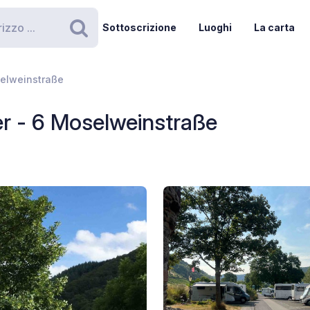
Sottoscrizione
Luoghi
La carta
Ricerca
selweinstraße
er - 6 Moselweinstraße