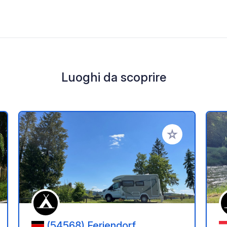
Luoghi da scoprire
i ai tuoi preferiti
Aggiungi ai tuoi p
(54568) Feriendorf