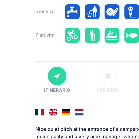
5 servizi
7 attività
ITINERARIO
PREFERITI
Nice quiet pitch at the entrance of a campsi
municipality and a very nice manager who co