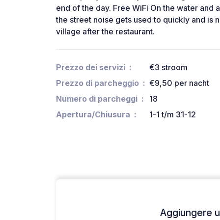
end of the day. Free WiFi On the water and 
the street noise gets used to quickly and is n
village after the restaurant.
Prezzo dei servizi
€3 stroom
Prezzo di parcheggio
€9,50 per nacht
Numero di parcheggi
18
Apertura/Chiusura
1-1 t/m 31-12
Aggiungere un