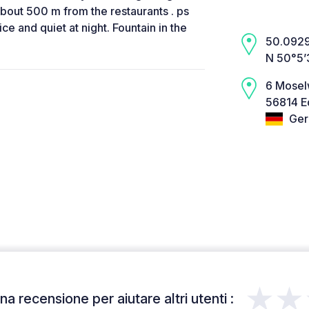
about 500 m from the restaurants . ps
ice and quiet at night. Fountain in the
50.0929,
N 50°5’
6 Mosel
56814 Ed
Ger
★★
a recensione per aiutare altri utenti :