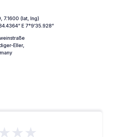
 7.1600 (lat, lng)
34.4364” E 7°9’35.928”
weinstraße
iger-Eller,
many
★★★