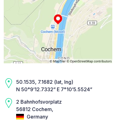
50.1535, 7.1682 (lat, lng)
N 50°9’12.7332” E 7°10’5.5524”
2 Bahnhofsvorplatz
56812 Cochem,
Germany