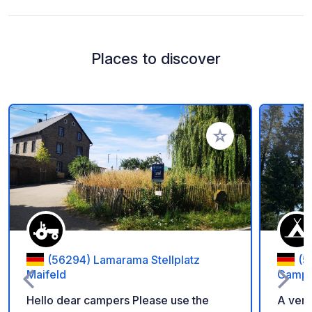
Places to discover
Add to your favorite
(56294) Lamarama Stellplatz
(5
Maifeld
Campi
Hello dear campers Please use the
A very