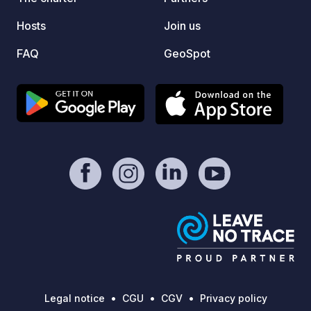
know. You can also pay cashless on
Hosts
Join us
site. Greetings Ralph P.S. Via the gray
contact button in the park4night app
FAQ
GeoSpot
you can get our phone number,
website and e-mail address.
Legal notice
CGU
CGV
Privacy policy