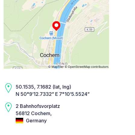
50.1535, 7.1682 (lat, lng)
N 50°9’12.7332” E 7°10’5.5524”
2 Bahnhofsvorplatz
56812 Cochem,
Germany