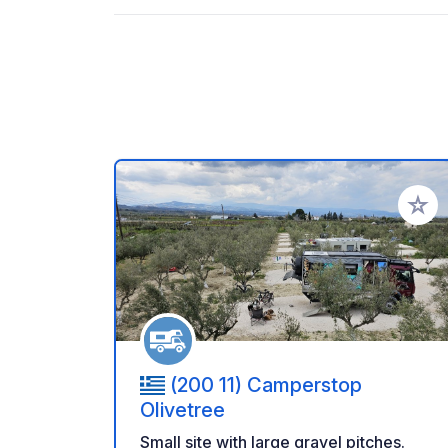
Add to
(200 11) Camperstop
Olivetree
Small site with large gravel pitches.