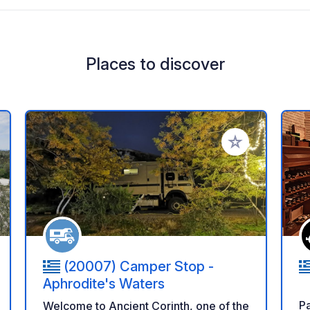
Places to discover
 your favorites
Add to your favo
(20007) Camper Stop -
Aphrodite's Waters
Pa
Welcome to Ancient Corinth, one of the