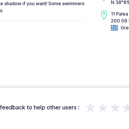
N 38°8’
 the shadow if you want! Some swimmers
s.
11 Palea
200 09 S
Gre
★★★
feedback to help other users :