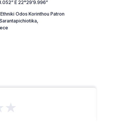
8.052” E 22°29’9.996”
 Ethniki Odos Korinthou Patron
arantapichiotika,
ece
★★