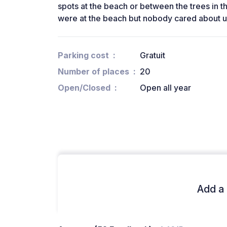
spots at the beach or between the trees in
were at the beach but nobody cared about u
Parking cost
Gratuit
Number of places
20
Open/Closed
Open all year
Add a 