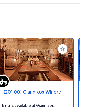
rites
Add to your favorites
(201 00) Giannikos Winery
(200 0
Fanaria R
rking is available at Giannikos
**FREE PA